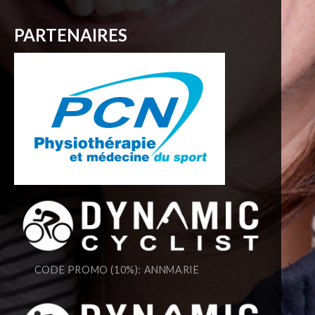
PARTENAIRES
CODE PROMO (10%): ANNMARIE